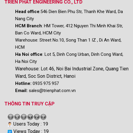
TRIEN PHAT ENGINEERING CO., LTD
Head office
:546 Dien Bien Phu Str, Thanh Khe Ward, Da
Nang City
HCM Branch
: HM Tower, 412 Nguyen Thi Minh Khai Str,
Ban Co Ward, HCM City
Warehouse:
Street No.10, Song Than 1 IZ , Di An Ward,
HCM
Ha Noi office
: Lot 5, Dinh Cong Urban, Dinh Cong Ward,
Ha Noi City
Warehouse: Lot 46, Noi Bai Industrial Zone, Quang Tien
Ward, Soc Son District, Hanoi
Hotline:
0935 975 957
Email:
sales@trienphat.com.vn
THÔNG TIN TRUY CẬP
Users Today : 19
Views Today : 19