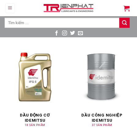
Skip
to
content
Tìm
kiếm:
DẦU ĐỘNG CƠ
DẦU CÔNG NGHIỆP
IDEMITSU
IDEMITSU
18 SẢN PHẨM
37 SẢN PHẨM